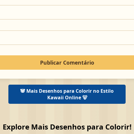
🐼 Mais Desenhos para Colorir no Estilo
Kawaii Online 🐻
Explore Mais Desenhos para Colorir!