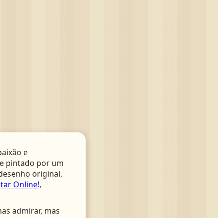
aixão e
te pintado por um
 desenho original,
tar Online!
,
nas admirar, mas