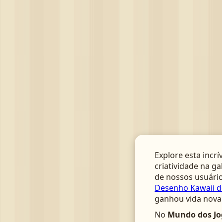
Explore esta incrí
criatividade na ga
de nossos usuário
Desenho Kawaii de
ganhou vida nova 
No
Mundo dos Jo