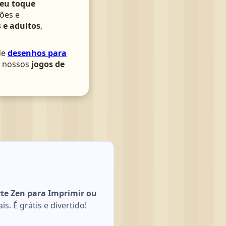
seu toque
ões e
 e adultos
,
de
desenhos para
om nossos
jogos de
rte Zen para Imprimir ou
. É grátis e divertido!