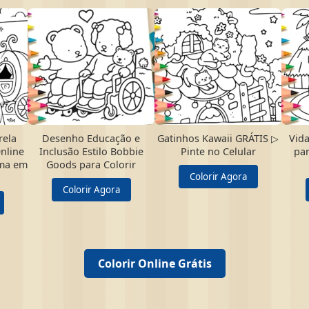
rela
Desenho Educação e
Gatinhos Kawaii GRÁTIS ▷
Vida
Online
Inclusão Estilo Bobbie
Pinte no Celular
par
ima em
Goods para Colorir
Colorir Agora
Colorir Agora
Colorir Online Grátis