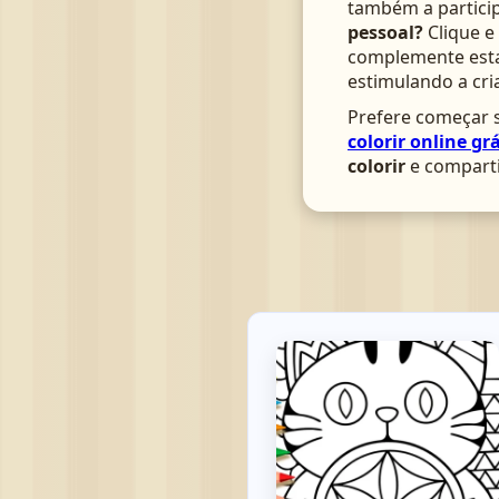
também a particip
pessoal?
Clique e
complemente esta 
estimulando a cri
Prefere começar s
colorir online grá
colorir
e comparti