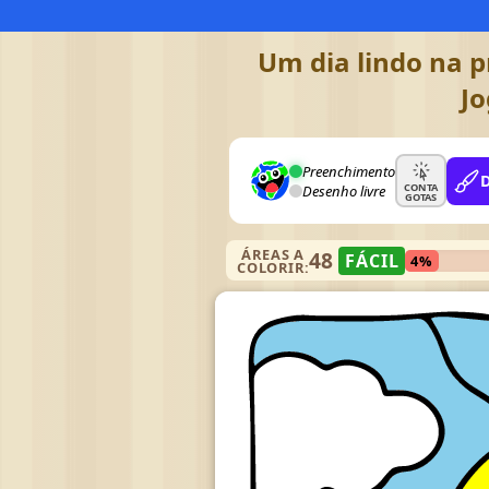
Um dia lindo na p
Jo
Preenchimento
CONTA
Desenho livre
GOTAS
ÁREAS A
48
FÁCIL
4%
COLORIR: