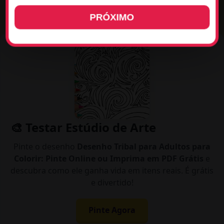
PRÓXIMO
🎨 Testar Estúdio de Arte
Pinte o desenho
Desenho Tribal para Adultos para
Colorir: Pinte Online ou Imprima em PDF Grátis
e
descubra como ele ganha vida em itens reais. É grátis
e divertido!
Pinte Agora