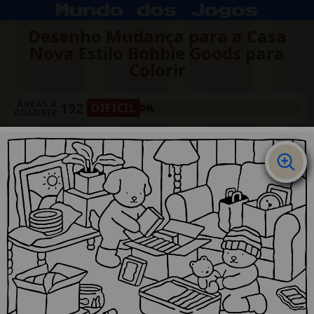
Desenho Mudança para a Casa
Nova Estilo Bobbie Goods para
Colorir
ÁREAS A
192
DIFÍCIL
0%
COLORIR: