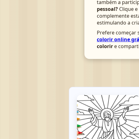
também a particip
pessoal?
Clique e
complemente esta 
estimulando a cri
Prefere começar s
colorir online grá
colorir
e comparti