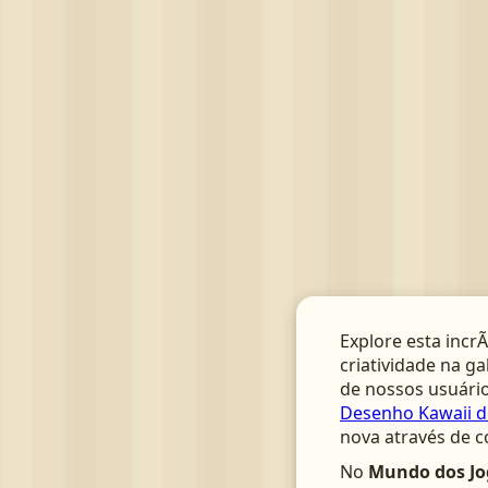
Explore esta incrÃ
criatividade na ga
de nossos usuário
Desenho Kawaii de
nova através de c
No
Mundo dos Jo