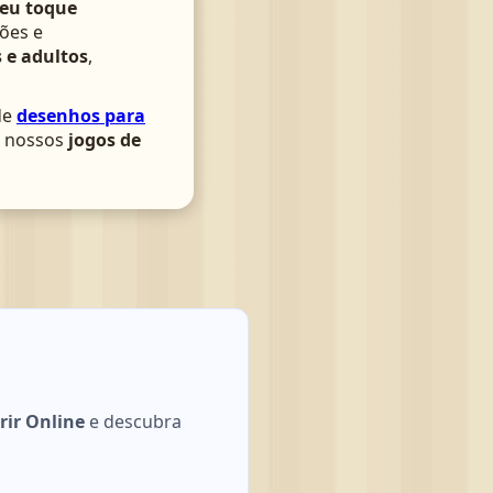
seu toque
ões e
 e adultos
,
de
desenhos para
om nossos
jogos de
rir Online
e descubra