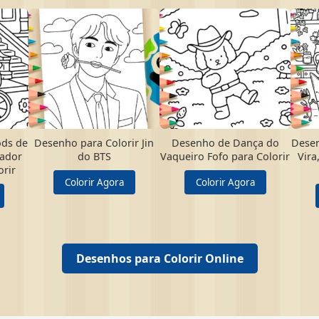
ds de
Desenho para Colorir Jin
Desenho de Dança do
Desen
gador
do BTS
Vaqueiro Fofo para Colorir
Vira
orir
Colorir Agora
Colorir Agora
Desenhos para Colorir Online