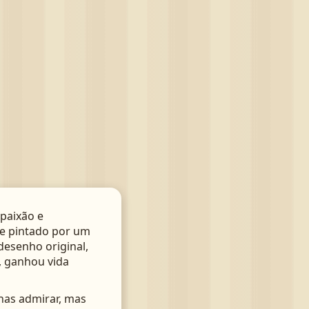
paixão e
te pintado por um
 desenho original,
, ganhou vida
nas admirar, mas