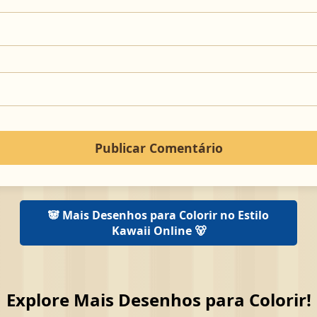
🐼 Mais Desenhos para Colorir no Estilo
Kawaii Online 🐻
Explore Mais Desenhos para Colorir!