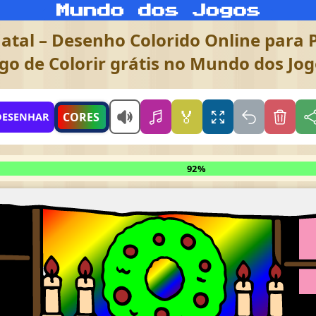
tal – Desenho Colorido Online para P
go de Colorir grátis no Mundo dos Jo
🏅
CORES
DESENHAR
92%