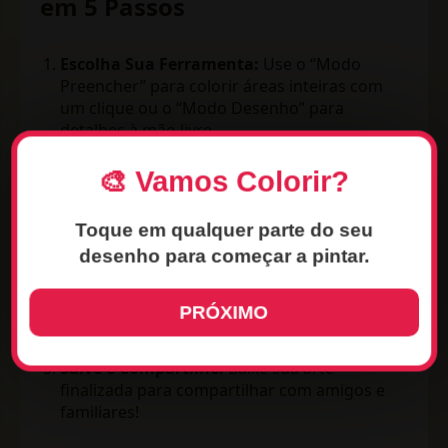
em 5 Passos
Escolha Sua Ferramenta:
Use o “Modo
Preencher” para colorir áreas inteiras com
um clique ou o “Modo Desenho” para
detalhes à mão livre.
Selecione Sua Cor:
Navegue em nossa
🎨 Vamos Colorir?
paleta infinita de cores vibrantes.
Explore Texturas e Padrões:
Clique nos
Toque em qualquer parte do seu
efeitos especiais (glitter, padrões) para
desenho para começar a pintar.
uma experiência única.
Comece a Colorir:
Clique nas áreas do
PRÓXIMO
desenho para aplicar sua seleção. Desfaça
e refaça quantas vezes quiser!
Salve e Compartilhe:
Baixe sua arte
finalizada para compartilhar com amigos e
familiares!