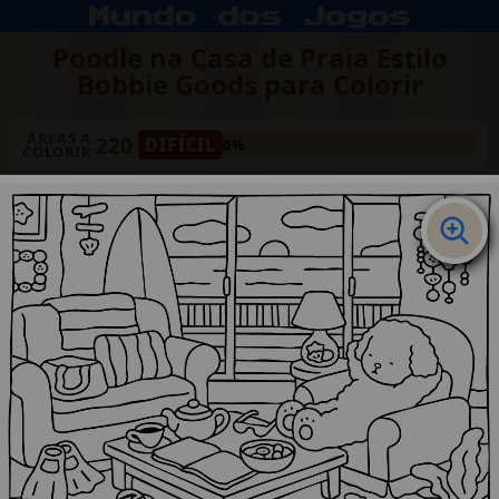
Poodle na Casa de Praia Estilo
Bobbie Goods para Colorir
ÁREAS A
220
DIFÍCIL
0%
COLORIR: