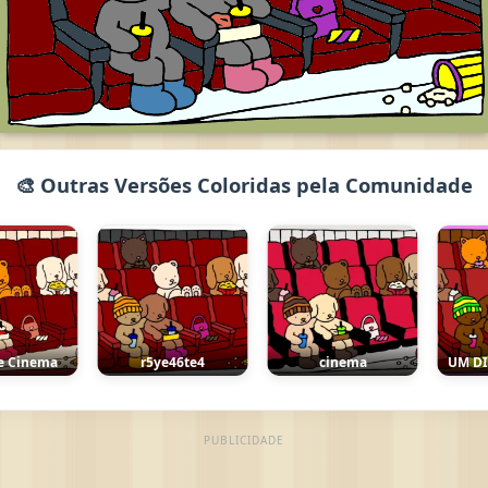
🎨 Outras Versões Coloridas pela Comunidade
Cinema
r5ye46te4
cinema
UM DIA
PUBLICIDADE