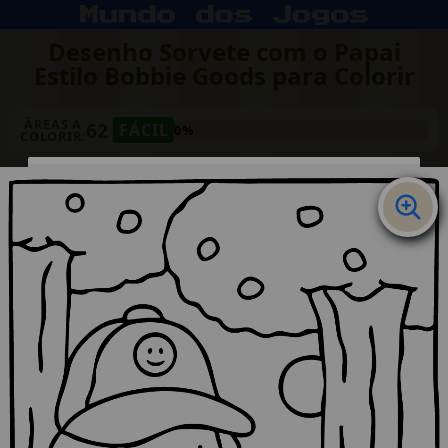
Desenho Sorvete com o Papai
Estilo Bobbie Goods para Colorir
ÁREAS A
62
FÁCIL
0%
COLORIR: