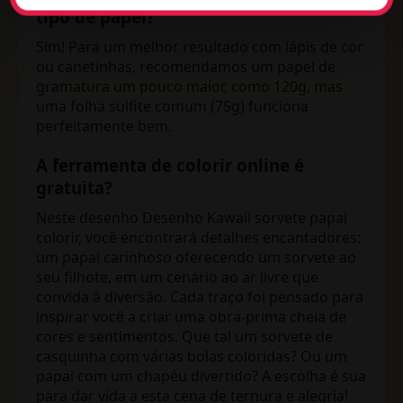
tipo de papel?
Sim! Para um melhor resultado com lápis de cor
ou canetinhas, recomendamos um papel de
gramatura um pouco maior, como 120g, mas
uma folha sulfite comum (75g) funciona
perfeitamente bem.
A ferramenta de colorir online é
gratuita?
Neste desenho Desenho Kawaii sorvete papai
colorir, você encontrará detalhes encantadores:
um papai carinhoso oferecendo um sorvete ao
seu filhote, em um cenário ao ar livre que
convida à diversão. Cada traço foi pensado para
inspirar você a criar uma obra-prima cheia de
cores e sentimentos. Que tal um sorvete de
casquinha com várias bolas coloridas? Ou um
papai com um chapéu divertido? A escolha é sua
para dar vida a esta cena de ternura e alegria!