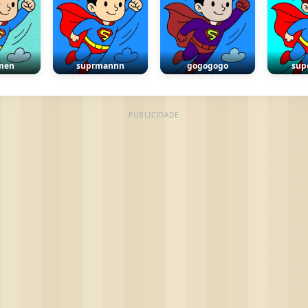
men
suprmannn
gogogogo
sup
PUBLICIDADE