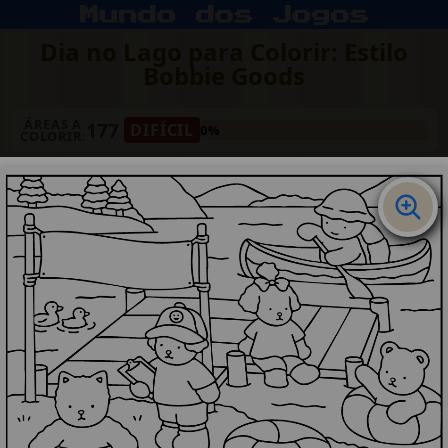
Dia no Lago para Colorir: Estilo
Bobbie Goods
ÁREAS A
177
DIFÍCIL
0%
COLORIR: