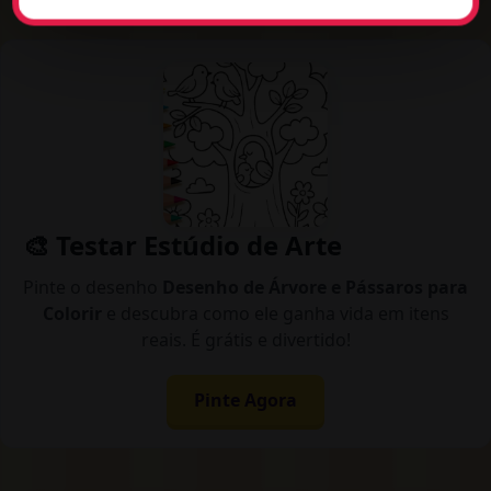
🎨 Testar Estúdio de Arte
Pinte o desenho
Desenho de Árvore e Pássaros para
Colorir
e descubra como ele ganha vida em itens
reais. É grátis e divertido!
Pinte Agora