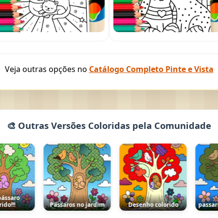
Veja outras opções no
Catálogo Completo Pinte e Vista
🎨 Outras Versões Coloridas pela Comunidade
saro
o!!!
Pássaros no jardim
Desenho colorido
passarin