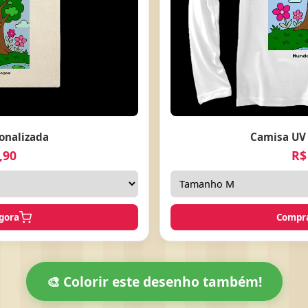
onalizada
Camisa UV 
,90
R$
gora
Compra
🎨 Colorir este desenho também!