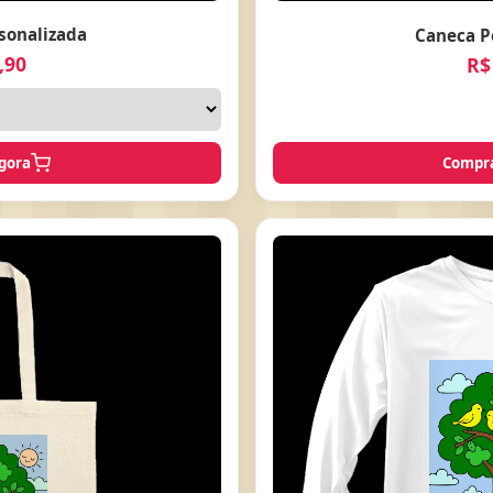
sonalizada
Caneca P
,90
R$
gora
Compra