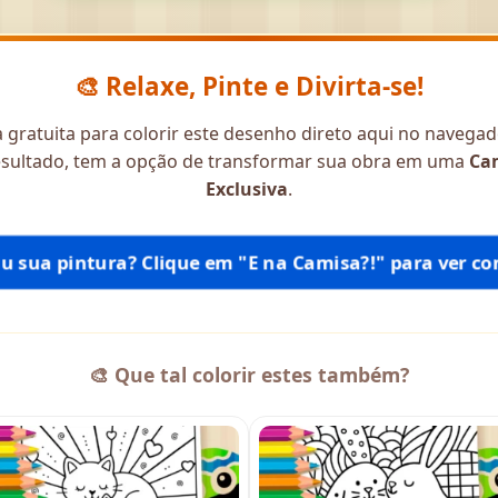
🎨 Relaxe, Pinte e Divirta-se!
gratuita para colorir este desenho direto aqui no navegador
resultado, tem a opção de transformar sua obra em uma
Ca
Exclusiva
.
tiu sua pintura? Clique em "E na Camisa?!" para ver com
🎨 Que tal colorir estes também?