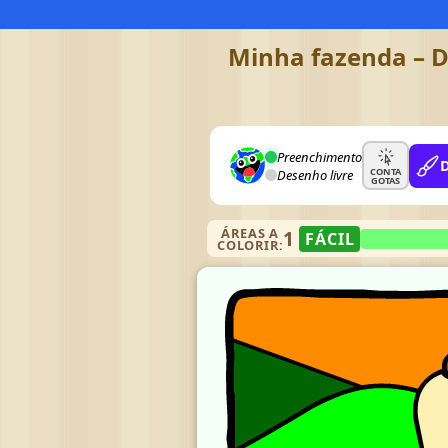
Minha fazenda – D
Preenchimento
CONTA
Desenho livre
GOTAS
ÁREAS A
1
FÁCIL
COLORIR: