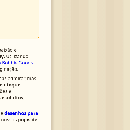
aixão e
ly
. Utilizando
lo Bobbie Goods
aginação.
nas admirar, mas
seu toque
ões e
 e adultos
,
de
desenhos para
om nossos
jogos de