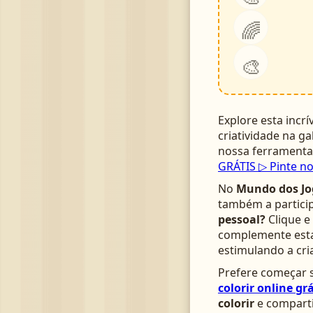
🌈
🎨
Explore esta incrí
criatividade na ga
nossa ferrament
GRÁTIS ▷ Pinte no
No
Mundo dos Jo
também a particip
pessoal?
Clique e
complemente esta 
estimulando a cri
Prefere começar s
colorir online grá
colorir
e comparti