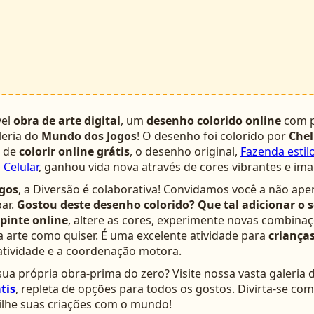
vel
obra de arte digital
, um
desenho colorido online
com p
leria do
Mundo dos Jogos
! O desenho foi colorido por
Chel
a de
colorir online grátis
, o desenho original,
Fazenda esti
 Celular
, ganhou vida nova através de cores vibrantes e im
gos
, a Diversão é colaborativa! Convidamos você a não ape
ar.
Gostou deste desenho colorido? Que tal adicionar o 
pinte online
, altere as cores, experimente novas combinaç
arte como quiser. É uma excelente atividade para
crianças
atividade e a coordenação motora.
ua própria obra-prima do zero? Visite nossa vasta galeria 
tis
, repleta de opções para todos os gostos. Divirta-se c
lhe suas criações com o mundo!