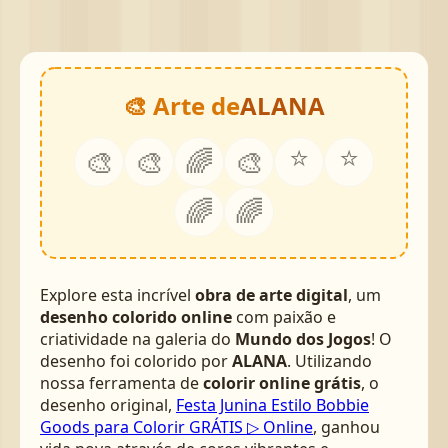
🎨 Arte de
ALANA
⭐
⭐
🎨
🎨
🌈
🎨
🌈
🌈
Explore esta incrível
obra de arte digital
, um
desenho colorido online
com paixão e
criatividade na galeria do
Mundo dos Jogos
! O
desenho foi colorido por
ALANA
. Utilizando
nossa ferramenta de
colorir online grátis
, o
desenho original,
Festa Junina Estilo Bobbie
Goods para Colorir GRÁTIS ▷ Online
, ganhou