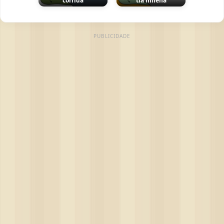
corrida
tia milena
PUBLICIDADE