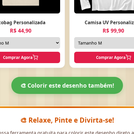
cobag Personalizada
Camisa UV Personali
R$ 44,90
R$ 99,90
Comprar Agora
Comprar Agora
🎨 Colorir este desenho também!
🎨 Relaxe, Pinte e Divirta-se!
ssa ferramenta gratuita para colorir este desenho direto 