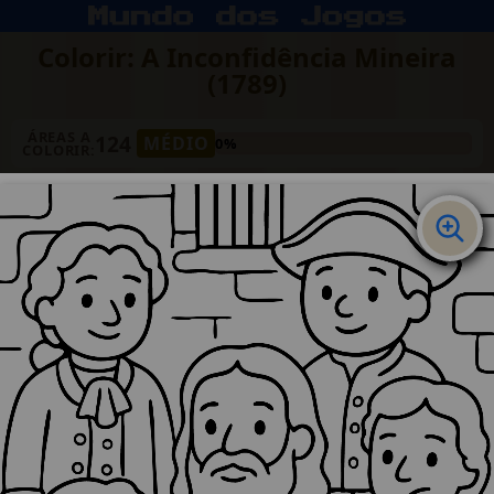
Colorir: A Inconfidência Mineira
(1789)
ÁREAS A
124
MÉDIO
0%
COLORIR: