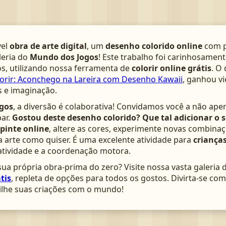
vel
obra de arte digital
, um
desenho colorido online
com p
leria do
Mundo dos Jogos
! Este trabalho foi carinhosamen
s, utilizando nossa ferramenta de
colorir online grátis
. O
orir: Aconchego na Lareira com Desenho Kawaii
, ganhou vi
s e imaginação.
gos
, a diversão é colaborativa! Convidamos você a não ape
ar.
Gostou deste desenho colorido? Que tal adicionar o 
pinte online
, altere as cores, experimente novas combinaç
arte como quiser. É uma excelente atividade para
crianças
atividade e a coordenação motora.
ua própria obra-prima do zero? Visite nossa vasta galeria 
tis
, repleta de opções para todos os gostos. Divirta-se c
lhe suas criações com o mundo!