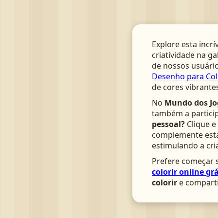
Explore esta incrí
criatividade na ga
de nossos usuário
Desenho para Col
de cores vibrante
No
Mundo dos Jo
também a particip
pessoal?
Clique e
complemente esta 
estimulando a cri
Prefere começar s
colorir online grá
colorir
e comparti