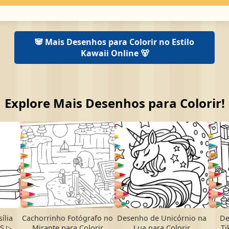
🐼 Mais Desenhos para Colorir no Estilo
Kawaii Online 🐻
Explore Mais Desenhos para Colorir!
ília
Cachorrinho Fotógrafo no
Desenho de Unicórnio na
De
IS ▷
Mirante para Colorir
Lua para Colorir
Ti