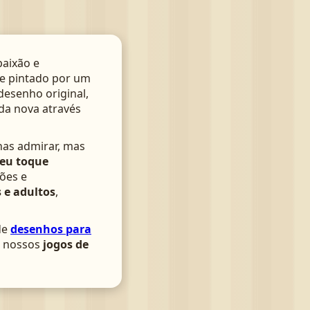
aixão e
te pintado por um
 desenho original,
da nova através
nas admirar, mas
seu toque
ões e
 e adultos
,
de
desenhos para
om nossos
jogos de