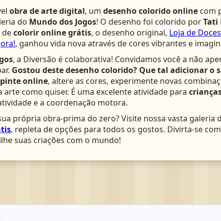
vel
obra de arte digital
, um
desenho colorido online
com p
leria do
Mundo dos Jogos
! O desenho foi colorido por
Tati
a de
colorir online grátis
, o desenho original,
Loja de Doces
ora!
, ganhou vida nova através de cores vibrantes e imagi
gos
, a Diversão é colaborativa! Convidamos você a não ape
ar.
Gostou deste desenho colorido? Que tal adicionar o 
pinte online
, altere as cores, experimente novas combinaç
arte como quiser. É uma excelente atividade para
crianças
atividade e a coordenação motora.
ua própria obra-prima do zero? Visite nossa vasta galeria 
tis
, repleta de opções para todos os gostos. Divirta-se c
lhe suas criações com o mundo!