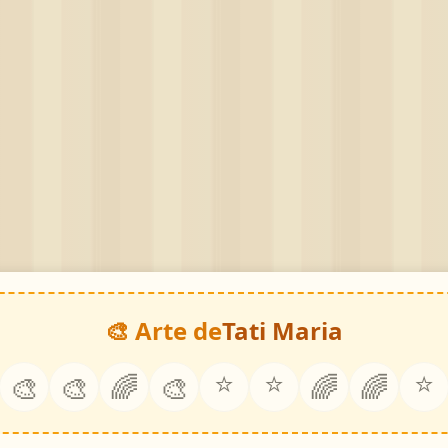
🎨 Arte de
Tati Maria
⭐
⭐
⭐
🎨
🎨
🌈
🎨
🌈
🌈