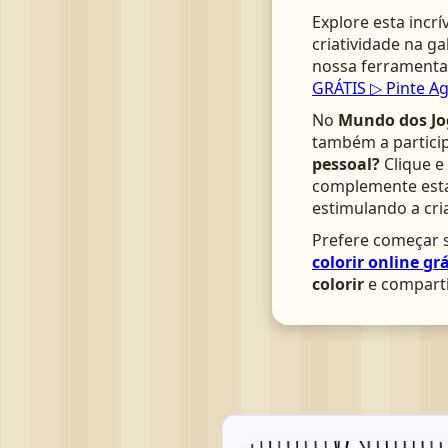
Explore esta incrí
criatividade na ga
nossa ferrament
GRÁTIS ▷ Pinte Ag
No
Mundo dos Jo
também a particip
pessoal?
Clique e
complemente esta 
estimulando a cri
Prefere começar s
colorir online grá
colorir
e comparti