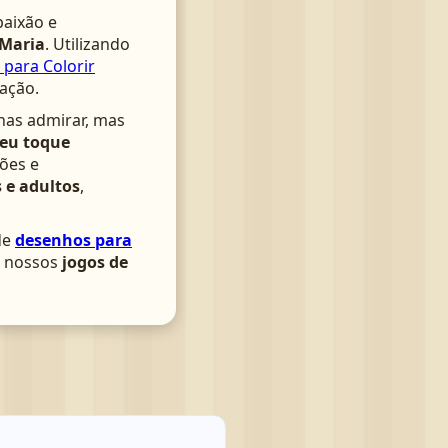
aixão e
 Maria
. Utilizando
 para Colorir
nação.
nas admirar, mas
seu toque
ões e
 e adultos
,
de
desenhos para
om nossos
jogos de