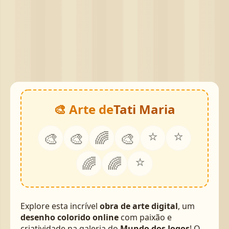
🎨 Arte de
Tati Maria
⭐
⭐
🎨
🎨
🌈
🎨
⭐
🌈
🌈
Explore esta incrível
obra de arte digital
, um
desenho colorido online
com paixão e
criatividade na galeria do
Mundo dos Jogos
! O