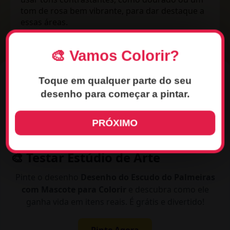
tom de rosa bem vibrante, para dar destaque a
essas áreas.
🎨 Vamos Colorir?
Toque em qualquer parte do seu
desenho para começar a pintar.
PRÓXIMO
🎨 Testar Estúdio de Arte
Pinte o desenho
Desenho do Escudo do Palmeiras
com Mascote para Colorir
e descubra como ele
ganha vida em itens reais. É grátis e divertido!
Pinte Agora