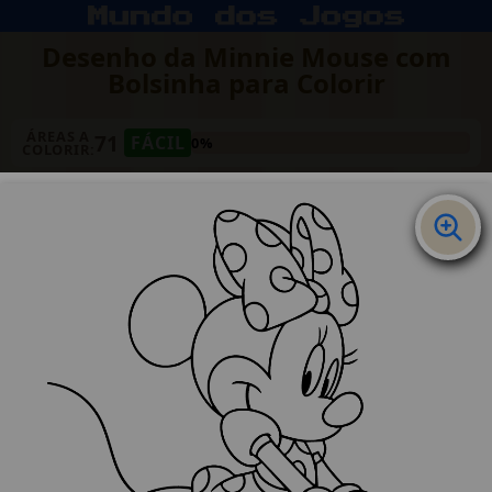
Desenho da Minnie Mouse com
Bolsinha para Colorir
ÁREAS A
71
FÁCIL
0%
COLORIR: