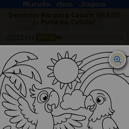
Desenho Rio para Colorir GRÁTIS
▷ Pinte no Celular
ÁREAS A
113
MÉDIO
0%
COLORIR: