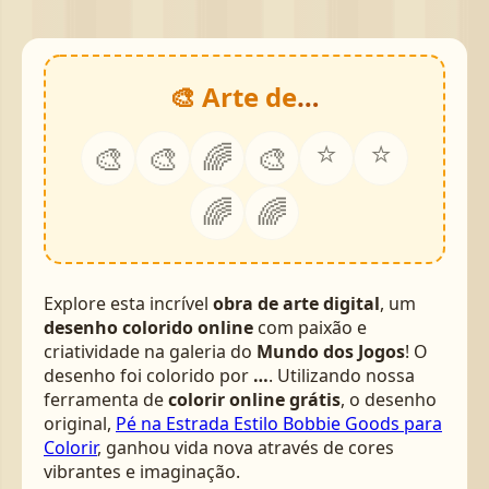
🎨 Arte de
…
⭐
⭐
🎨
🎨
🌈
🎨
🌈
🌈
Explore esta incrível
obra de arte digital
, um
desenho colorido online
com paixão e
criatividade na galeria do
Mundo dos Jogos
! O
desenho foi colorido por
…
. Utilizando nossa
ferramenta de
colorir online grátis
, o desenho
original,
Pé na Estrada Estilo Bobbie Goods para
Colorir
, ganhou vida nova através de cores
vibrantes e imaginação.