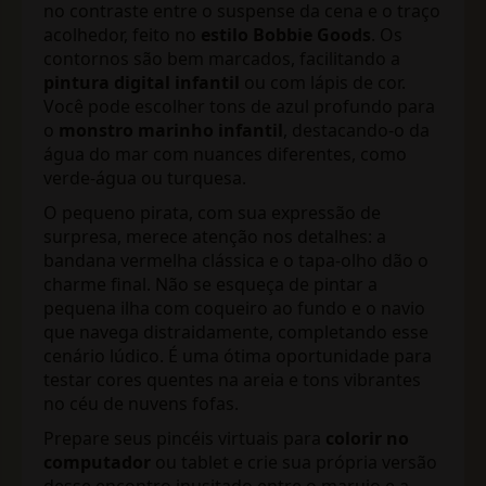
no contraste entre o suspense da cena e o traço
acolhedor, feito no
estilo Bobbie Goods
. Os
contornos são bem marcados, facilitando a
pintura digital infantil
ou com lápis de cor.
Você pode escolher tons de azul profundo para
o
monstro marinho infantil
, destacando-o da
água do mar com nuances diferentes, como
verde-água ou turquesa.
O pequeno pirata, com sua expressão de
surpresa, merece atenção nos detalhes: a
bandana vermelha clássica e o tapa-olho dão o
charme final. Não se esqueça de pintar a
pequena ilha com coqueiro ao fundo e o navio
que navega distraidamente, completando esse
cenário lúdico. É uma ótima oportunidade para
testar cores quentes na areia e tons vibrantes
no céu de nuvens fofas.
Prepare seus pincéis virtuais para
colorir no
computador
ou tablet e crie sua própria versão
desse encontro inusitado entre o marujo e a