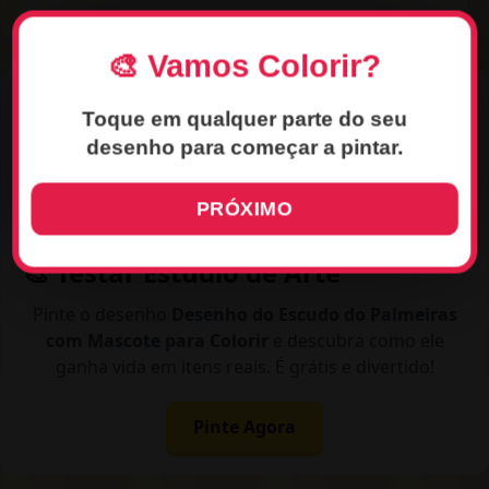
🎨 Vamos Colorir?
Toque em qualquer parte do seu
desenho para começar a pintar.
PRÓXIMO
🎨 Testar Estúdio de Arte
Pinte o desenho
Desenho do Escudo do Palmeiras
com Mascote para Colorir
e descubra como ele
ganha vida em itens reais. É grátis e divertido!
Pinte Agora