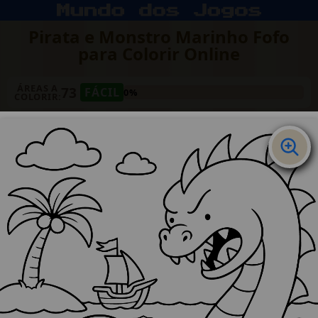
Pirata e Monstro Marinho Fofo
para Colorir Online
ÁREAS A
73
FÁCIL
0%
COLORIR: