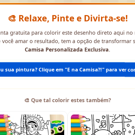
🎨 Relaxe, Pinte e Divirta-se!
ta gratuita para colorir este desenho direto aqui no
se você amar o resultado, tem a opção de transforma
Camisa Personalizada Exclusiva
.
tiu sua pintura? Clique em "E na Camisa?!" para ver com
🎨 Que tal colorir estes também?