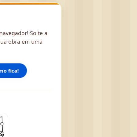
 navegador! Solte a
r sua obra em uma
o fica!