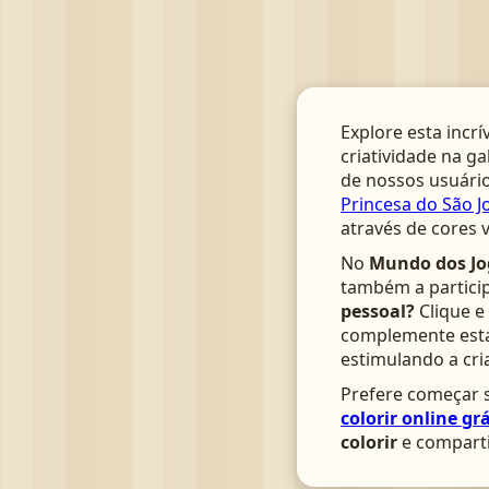
Explore esta incrí
criatividade na ga
de nossos usuário
Princesa do São J
através de cores 
No
Mundo dos Jo
também a particip
pessoal?
Clique e
complemente esta 
estimulando a cri
Prefere começar s
colorir online grá
colorir
e comparti