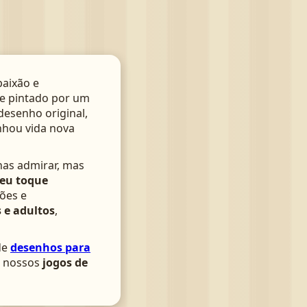
aixão e
te pintado por um
 desenho original,
nhou vida nova
nas admirar, mas
seu toque
ões e
 e adultos
,
de
desenhos para
om nossos
jogos de