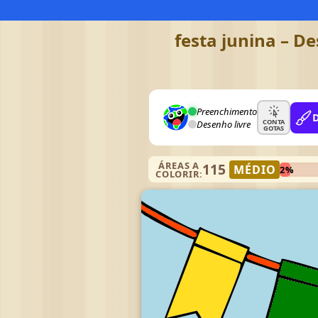
festa junina – D
Preenchimento
CONTA
Desenho livre
GOTAS
ÁREAS A
115
MÉDIO
2%
COLORIR: