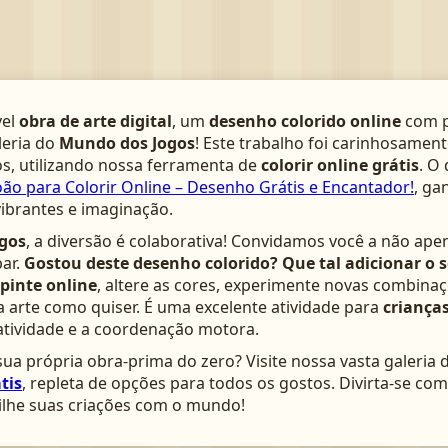
vel
obra de arte digital
, um
desenho colorido online
com p
leria do
Mundo dos Jogos
! Este trabalho foi carinhosamen
s, utilizando nossa ferramenta de
colorir online grátis
. O
oão para Colorir Online – Desenho Grátis e Encantador!
, ga
vibrantes e imaginação.
gos
, a diversão é colaborativa! Convidamos você a não ape
ar.
Gostou deste desenho colorido? Que tal adicionar o 
pinte online
, altere as cores, experimente novas combinaç
arte como quiser. É uma excelente atividade para
crianças
atividade e a coordenação motora.
ua própria obra-prima do zero? Visite nossa vasta galeria 
tis
, repleta de opções para todos os gostos. Divirta-se c
lhe suas criações com o mundo!