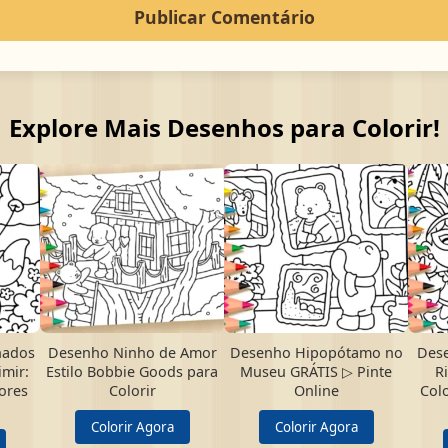
Explore Mais Desenhos para Colorir!
nados
Desenho Ninho de Amor
Desenho Hipopótamo no
Dese
imir:
Estilo Bobbie Goods para
Museu GRÁTIS ▷ Pinte
R
ores
Colorir
Online
Colo
Colorir Agora
Colorir Agora