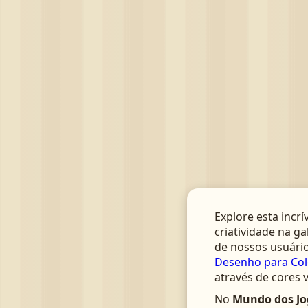
Explore esta incrí
criatividade na ga
de nossos usuário
Desenho para Colo
através de cores 
No
Mundo dos Jo