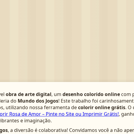
vel
obra de arte digital
, um
desenho colorido online
com p
leria do
Mundo dos Jogos
! Este trabalho foi carinhosamen
s, utilizando nossa ferramenta de
colorir online grátis
. O
rir Rosa de Amor – Pinte no Site ou Imprimir Grátis!
, ganh
vibrantes e imaginação.
gos
, a diversão é colaborativa! Convidamos você a não ape