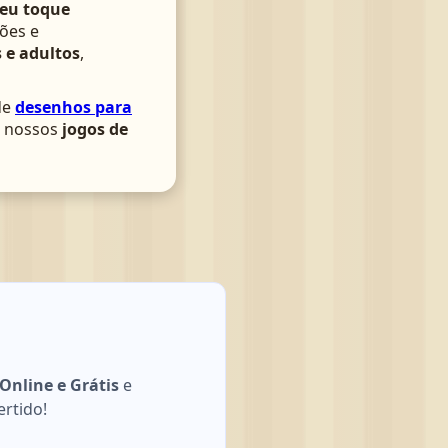
seu toque
ões e
 e adultos
,
de
desenhos para
om nossos
jogos de
Online e Grátis
e
ertido!