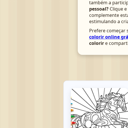
também a particip
pessoal?
Clique e
complemente esta 
estimulando a cri
Prefere começar s
colorir online grá
colorir
e comparti