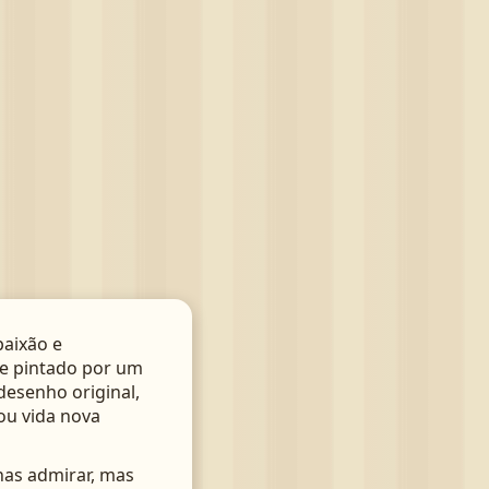
aixão e
te pintado por um
 desenho original,
ou vida nova
nas admirar, mas