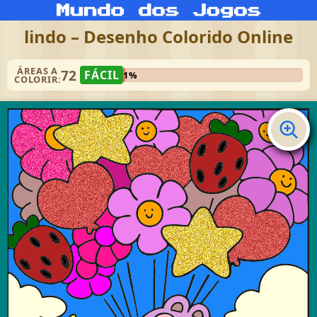
lindo – Desenho Colorido Online
ÁREAS A
72
FÁCIL
1%
COLORIR: