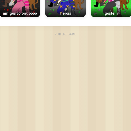
amigos coloridoooo
herois
gosteiii
PUBLICIDADE