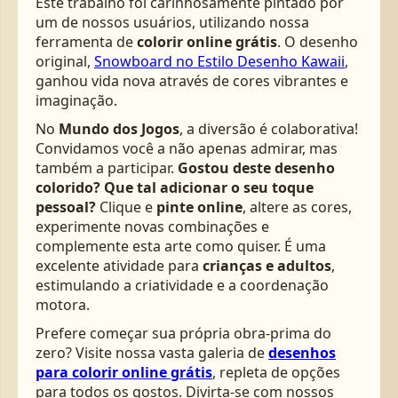
Este trabalho foi carinhosamente pintado por
um de nossos usuários, utilizando nossa
ferramenta de
colorir online grátis
. O desenho
original,
Snowboard no Estilo Desenho Kawaii
,
ganhou vida nova através de cores vibrantes e
imaginação.
No
Mundo dos Jogos
, a diversão é colaborativa!
Convidamos você a não apenas admirar, mas
também a participar.
Gostou deste desenho
colorido? Que tal adicionar o seu toque
pessoal?
Clique e
pinte online
, altere as cores,
experimente novas combinações e
complemente esta arte como quiser. É uma
excelente atividade para
crianças e adultos
,
estimulando a criatividade e a coordenação
motora.
Prefere começar sua própria obra-prima do
zero? Visite nossa vasta galeria de
desenhos
para colorir online grátis
, repleta de opções
para todos os gostos. Divirta-se com nossos