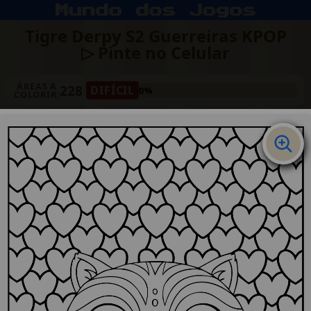
Tigre Derpy S2 Guerreiras KPOP
▷ Pinte no Celular
ÁREAS A
228
DIFÍCIL
0%
COLORIR: