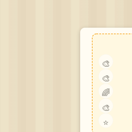
🎨
🎨
🌈
🎨
⭐