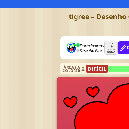
tigree – Desenho 
Preenchimento
CONTA
Desenho livre
GOTAS
ÁREAS A
2
DIFÍCIL
COLORIR: