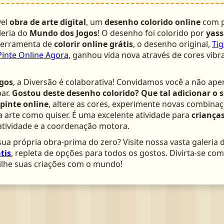
vel
obra de arte digital
, um
desenho colorido online
com p
leria do
Mundo dos Jogos
! O desenho foi colorido por
yas
 ferramenta de
colorir online grátis
, o desenho original,
Tig
Pinte Online Agora
, ganhou vida nova através de cores vibr
gos
, a Diversão é colaborativa! Convidamos você a não ape
ar.
Gostou deste desenho colorido? Que tal adicionar o 
pinte online
, altere as cores, experimente novas combinaç
arte como quiser. É uma excelente atividade para
crianças
atividade e a coordenação motora.
ua própria obra-prima do zero? Visite nossa vasta galeria 
tis
, repleta de opções para todos os gostos. Divirta-se c
lhe suas criações com o mundo!