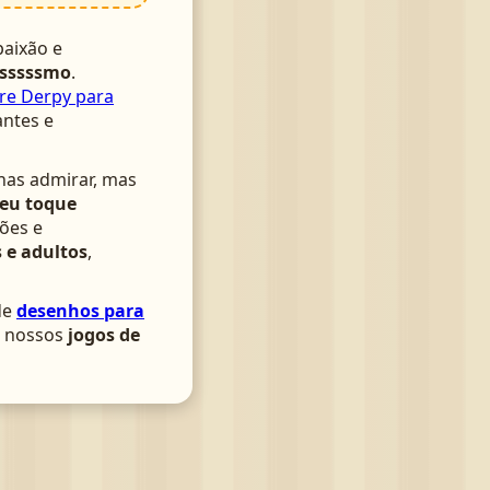
aixão e
ssssssmo
.
re Derpy para
antes e
nas admirar, mas
seu toque
ões e
 e adultos
,
de
desenhos para
om nossos
jogos de