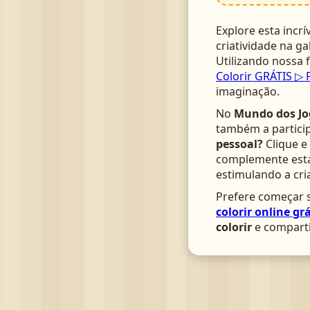
Explore esta incrí
criatividade na ga
Utilizando nossa
Colorir GRÁTIS ▷ 
imaginação.
No
Mundo dos Jo
também a particip
pessoal?
Clique e
complemente esta 
estimulando a cri
Prefere começar s
colorir online grá
colorir
e comparti