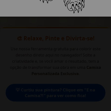
🎨 Relaxe, Pinte e Divirta-se!
Use nossa ferramenta gratuita para colorir este
desenho direto aqui no navegador! Solte a
criatividade e, se você amar o resultado, tem a
opção de transformar sua obra em uma
Camisa
Personalizada Exclusiva
.
💡 Curtiu sua pintura? Clique em "E na
Camisa?!" para ver como fica!