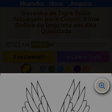
Desenho de Tigre Estilo
Tatuagem para Colorir: Pinte
Online ou Imprima em Alta
Qualidade
ÁREAS A
136
MÉDIO
0%
COLORIR:
E na Camisa?!
✨ Colorir Tudo