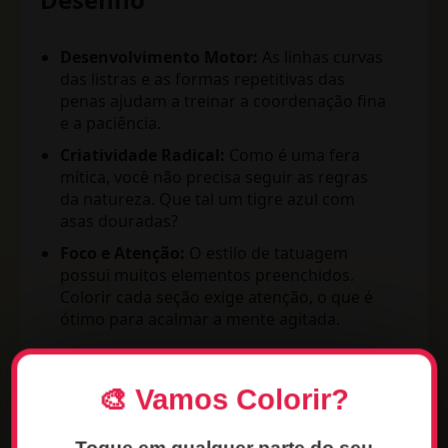
Desenvolvimento Motor:
As linhas curvas
das listras e as formas repetitivas das
penas ajudam a treinar a coordenação fina
e a paciência.
Criatividade Radical:
Como é uma fera
mítica, você não precisa seguir as regras
da natureza. Que tal um tigre azul com
asas douradas?
Foco e Atenção:
O estilo de tatuagem
possui muitos elementos preenchidos.
Colorir cada seção exige atenção, o que é
ótimo para acalmar a mente agitada.
Curiosidades Rápidas sobre Tigres e
🎨 Vamos Colorir?
Arte