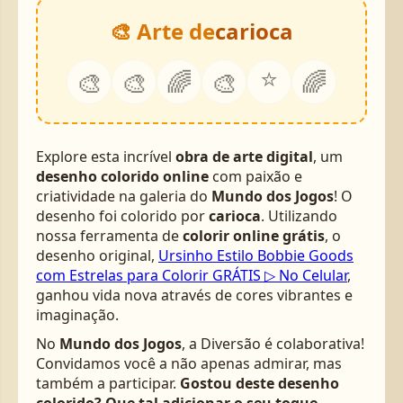
🎨 Arte de
carioca
⭐
🎨
🎨
🌈
🎨
🌈
Explore esta incrível
obra de arte digital
, um
desenho colorido online
com paixão e
criatividade na galeria do
Mundo dos Jogos
! O
desenho foi colorido por
carioca
. Utilizando
nossa ferramenta de
colorir online grátis
, o
desenho original,
Ursinho Estilo Bobbie Goods
com Estrelas para Colorir GRÁTIS ▷ No Celular
,
ganhou vida nova através de cores vibrantes e
imaginação.
No
Mundo dos Jogos
, a Diversão é colaborativa!
Convidamos você a não apenas admirar, mas
também a participar.
Gostou deste desenho