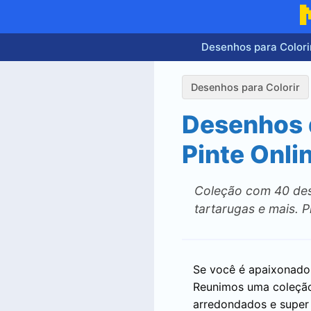
Pular
para
o
Desenhos para Colori
conteúdo
Desenhos para Colorir
Desenhos d
Pinte Onli
Coleção com 40 dese
tartarugas e mais. P
Se você é apaixonado 
Reunimos uma coleç
arredondados e super 