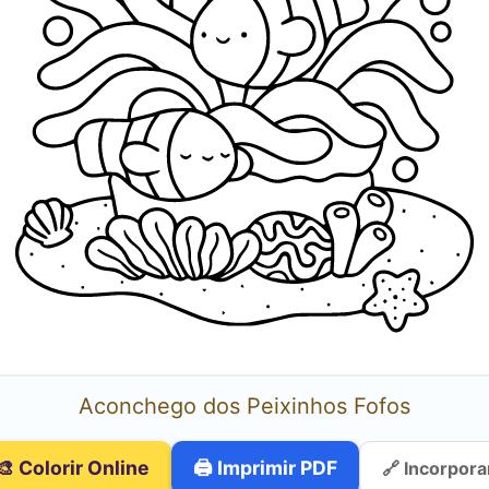
Aconchego dos Peixinhos Fofos
🎨 Colorir Online
🖨️ Imprimir PDF
🔗 Incorpora