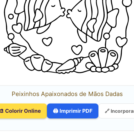
Peixinhos Apaixonados de Mãos Dadas
🎨 Colorir Online
🖨️ Imprimir PDF
🔗 Incorpora