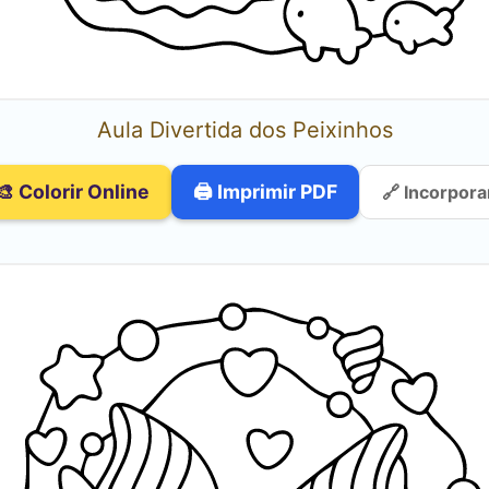
Aula Divertida dos Peixinhos
🎨 Colorir Online
🖨️ Imprimir PDF
🔗 Incorpora