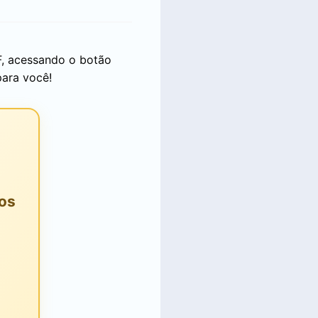
F, acessando o botão
para você!
os