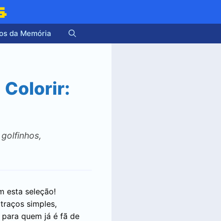
s
os da Memória
Colorir:
golfinhos,
m esta seleção!
 traços simples,
 para quem já é fã de