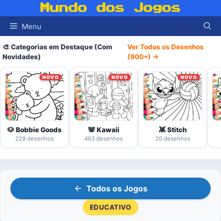
Pular
Mundo dos Jogos
para
Menu
o
conteúdo
🎨 Categorias em Destaque (Com
Ver Todos os Desenhos
Novidades)
(900+) →
NOVO
NOVO
NOVO
🐶 Bobbie Goods
🐼 Kawaii
👾 Stitch
228 desenhos
463 desenhos
20 desenhos
Todos os Jogos
EDUCATIVO