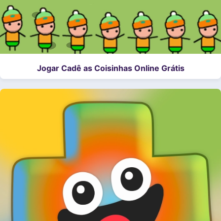
Jogar Cadê as Coisinhas Online Grátis