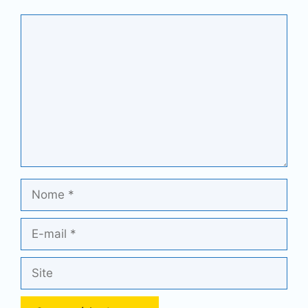
Comentário
Nome
E-
mail
Site