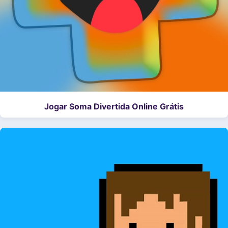
Jogar Soma Divertida Online Grátis