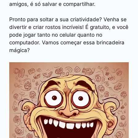
amigos, é só salvar e compartilhar.
Pronto para soltar a sua criatividade? Venha se
divertir e criar rostos incríveis! É gratuito, e você
pode jogar tanto no celular quanto no
computador. Vamos começar essa brincadeira
mágica?