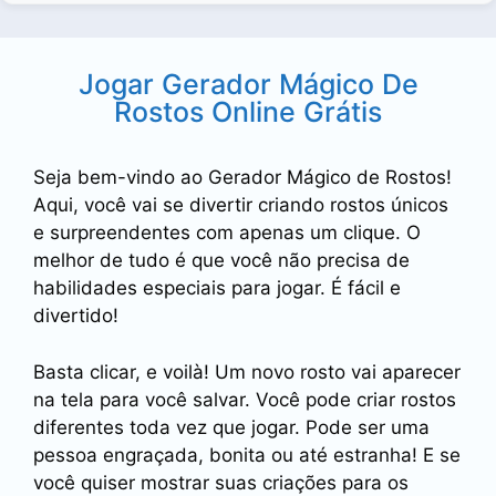
Jogar Gerador Mágico De
Rostos Online Grátis
Seja bem-vindo ao Gerador Mágico de Rostos!
Aqui, você vai se divertir criando rostos únicos
e surpreendentes com apenas um clique. O
melhor de tudo é que você não precisa de
habilidades especiais para jogar. É fácil e
divertido!
Basta clicar, e voilà! Um novo rosto vai aparecer
na tela para você salvar. Você pode criar rostos
diferentes toda vez que jogar. Pode ser uma
pessoa engraçada, bonita ou até estranha! E se
você quiser mostrar suas criações para os