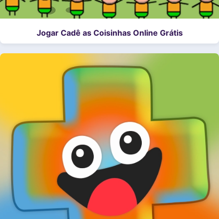
Jogar Cadê as Coisinhas Online Grátis