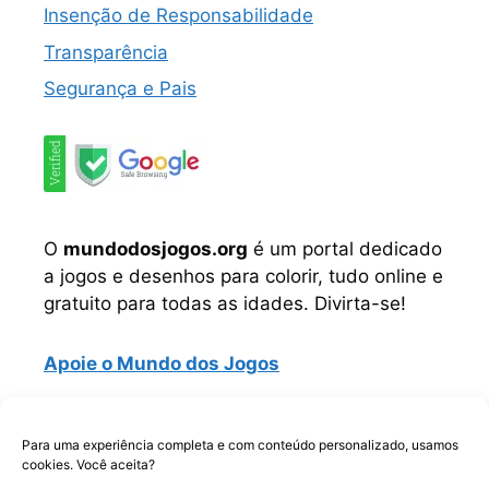
Insenção de Responsabilidade
Transparência
Segurança e Pais
O
mundodosjogos.org
é um portal dedicado
a jogos e desenhos para colorir, tudo online e
gratuito para todas as idades. Divirta-se!
Apoie o Mundo dos Jogos
Instagram
TikTok
Telegram
Facebook
WhatsApp
Para uma experiência completa e com conteúdo personalizado, usamos
cookies. Você aceita?