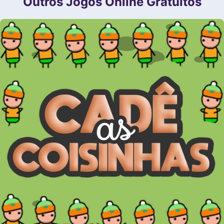
Outros Jogos Online Gratuitos