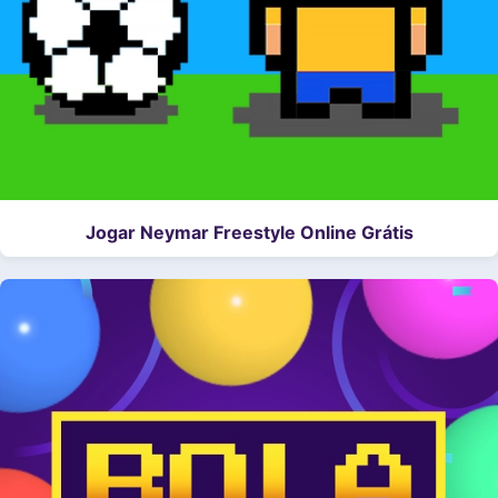
Jogar Neymar Freestyle Online Grátis