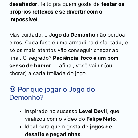
desafiador
, feito pra quem gosta de
testar os
próprios reflexos e se divertir com o
impossível
.
Mas cuidado: o
Jogo do Demonho
não perdoa
erros. Cada fase é uma armadilha disfarçada, e
só os mais atentos vão conseguir chegar ao
final. O segredo?
Paciência, foco e um bom
senso de humor
— afinal, você vai rir (ou
chorar) a cada trollada do jogo.
💀 Por que jogar o Jogo do
Demonho?
Inspirado no sucesso
Level Devil
, que
viralizou com o vídeo do
Felipe Neto
.
Ideal para quem gosta de
jogos de
desafio e pegadinhas
.