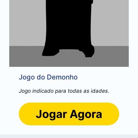
Jogo do Demonho
Jogo indicado para todas as idades.
Jogar Agora