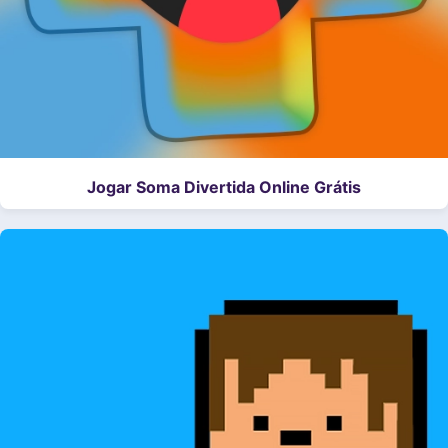
Jogar Soma Divertida Online Grátis