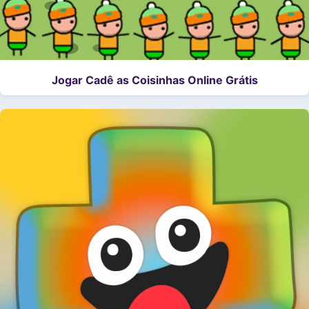
Jogar Cadê as Coisinhas Online Grátis