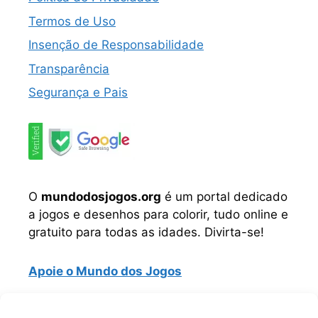
Termos de Uso
Insenção de Responsabilidade
Transparência
Segurança e Pais
O
mundodosjogos.org
é um portal dedicado
a jogos e desenhos para colorir, tudo online e
gratuito para todas as idades. Divirta-se!
Apoie o Mundo dos Jogos
Instagram
TikTok
Telegram
Facebook
WhatsApp