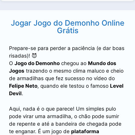
Jogar Jogo do Demonho Online
Grátis
Prepare-se para perder a paciência (e dar boas
risadas)! 😈
O
Jogo do Demonho
chegou ao
Mundo dos
Jogos
trazendo o mesmo clima maluco e cheio
de armadilhas que fez sucesso no vídeo do
Felipe Neto
, quando ele testou o famoso
Level
Devil
.
Aqui, nada é o que parece! Um simples pulo
pode virar uma armadilha, o chão pode sumir
de repente e até a bandeira de chegada pode
te enganar. É um jogo de
plataforma