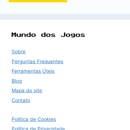
Mundo dos Jogos
Sobre
Perguntas Frequentes
Ferramentas Úteis
Blog
Mapa do site
Contato
Política de Cookies
Política de Privacidade