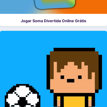
Jogar Soma Divertida Online Grátis