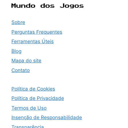
Mundo dos Jogos
Sobre
Perguntas Frequentes
Ferramentas Úteis
Blog
Mapa do site
Contato
Política de Cookies
Política de Privacidade
Termos de Uso
Insenção de Responsabilidade
Transparência