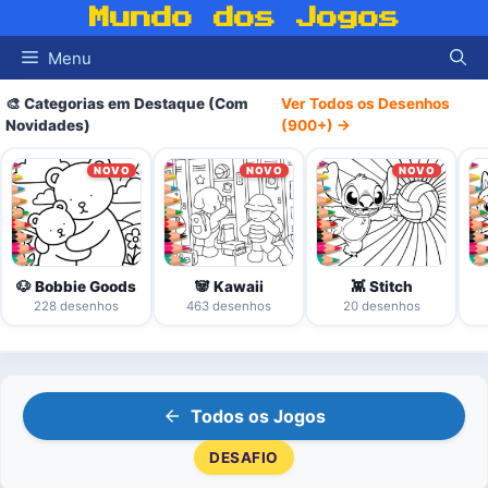
Pular
Mundo dos Jogos
para
Menu
o
conteúdo
🎨 Categorias em Destaque (Com
Ver Todos os Desenhos
Novidades)
(900+) →
NOVO
NOVO
NOVO
🐶 Bobbie Goods
🐼 Kawaii
👾 Stitch
228 desenhos
463 desenhos
20 desenhos
Todos os Jogos
DESAFIO