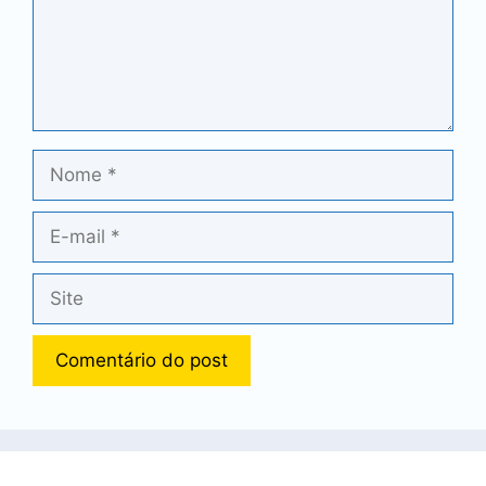
Nome
E-
mail
Site