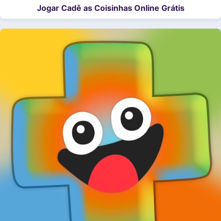
Jogar Cadê as Coisinhas Online Grátis