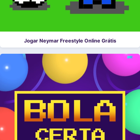
Jogar Neymar Freestyle Online Grátis