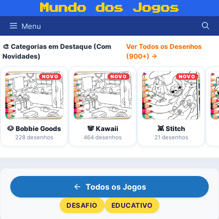
Pular
Mundo dos Jogos
para
Menu
o
conteúdo
🎨 Categorias em Destaque (Com
Ver Todos os Desenhos
Novidades)
(900+) →
NOVO
NOVO
NOVO
🐶 Bobbie Goods
🐼 Kawaii
👾 Stitch
228 desenhos
464 desenhos
21 desenhos
Todos os Jogos
DESAFIO
EDUCATIVO