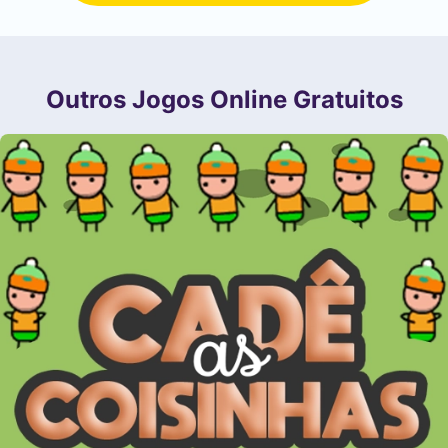
Outros Jogos Online Gratuitos