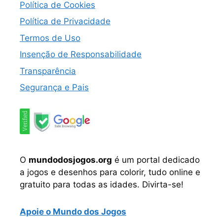
Política de Cookies
Política de Privacidade
Termos de Uso
Insenção de Responsabilidade
Transparência
Segurança e Pais
O
mundodosjogos.org
é um portal dedicado
a jogos e desenhos para colorir, tudo online e
gratuito para todas as idades. Divirta-se!
Apoie o Mundo dos Jogos