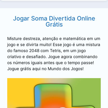
Jogar Soma Divertida Online
Grátis
Misture destreza, atenção e matemática em um
jogo e se divirta muito! Esse jogo é uma mistura
do famoso 2048 com Tetris, em um jogo
criativo e desafiado. Jogue agora combinando
os números iguais antes que o tempo passe!
Jogue grátis aqui no Mundo dos Jogos!