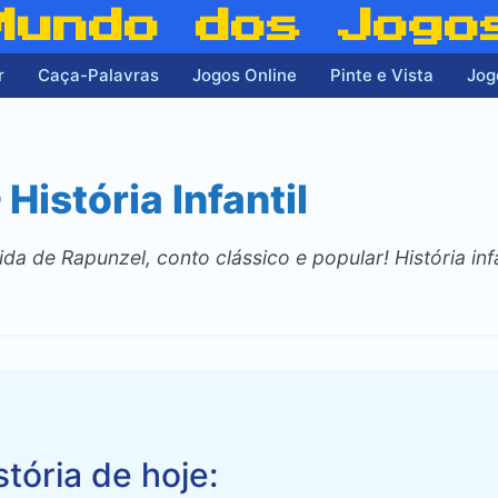
Mundo dos Jogo
r
Caça-Palavras
Jogos Online
Pinte e Vista
Jog
História Infantil
da de Rapunzel, conto clássico e popular! História inf
stória de hoje: