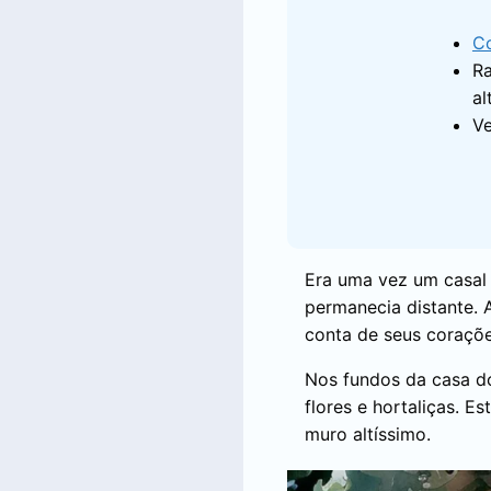
Co
Ra
al
Ve
Era uma vez um casal 
permanecia distante. 
conta de seus coraçõe
Nos fundos da casa do
flores e hortaliças. E
muro altíssimo.