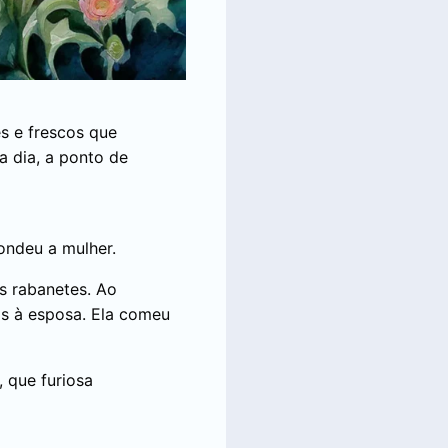
es e frescos que
a dia, a ponto de
ondeu a mulher.
s rabanetes. Ao
-os à esposa. Ela comeu
, que furiosa