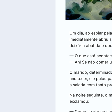
Um dia, ao espiar pel
imediatamente abriu s
deixá-la abatida e do
— O que está acontec
— Ah! Se não comer um
O marido, determinado
anoitecer, ele pulou p
a salada com tanto pr
Na noite seguinte, o m
exclamou:
— Como se atreve a r