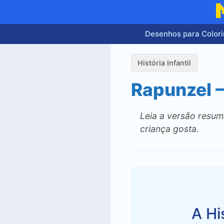
Pular
para
o
Desenhos para Colori
conteúdo
História Infantil
Rapunzel – 
Leia a versão resumi
criança gosta.
A Hi