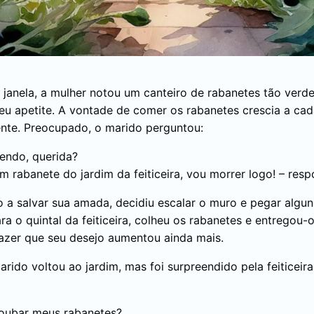
a janela, a mulher notou um canteiro de rabanetes tão verd
eu apetite. A vontade de comer os rabanetes crescia a cad
ente. Preocupado, o marido perguntou:
endo, querida?
 rabanete do jardim da feiticeira, vou morrer logo! – resp
 a salvar sua amada, decidiu escalar o muro e pegar algun
ara o quintal da feiticeira, colheu os rabanetes e entregou
azer que seu desejo aumentou ainda mais.
arido voltou ao jardim, mas foi surpreendido pela feiticeira
oubar meus rabanetes?