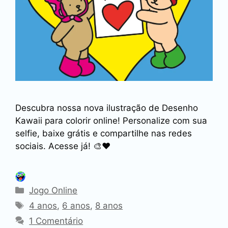
Descubra nossa nova ilustração de Desenho
Kawaii para colorir online! Personalize com sua
selfie, baixe grátis e compartilhe nas redes
sociais. Acesse já! 🎨❤️
Categorias
Jogo Online
Tags
4 anos
,
6 anos
,
8 anos
1 Comentário