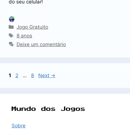
do seu celular!
Categorias
Jogo Gratuito
Tags
8 anos
Deixe um comentário
Page
Page
Page
1
2
…
8
Next
→
Mundo dos Jogos
Sobre