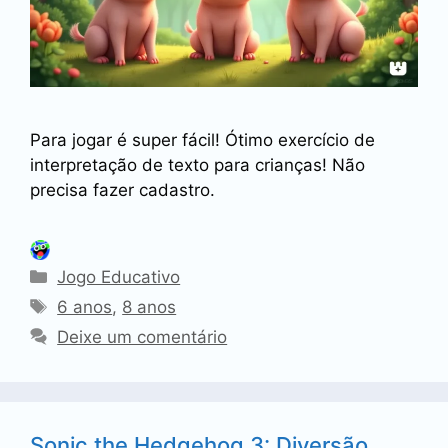
Para jogar é super fácil! Ótimo exercício de
interpretação de texto para crianças! Não
precisa fazer cadastro.
Categorias
Jogo Educativo
Tags
6 anos
,
8 anos
Deixe um comentário
Sonic the Hedgehog 3: Diversão