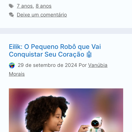
Tags
7 anos
,
8 anos
Deixe um comentário
Eilik: O Pequeno Robô que Vai
Conquistar Seu Coração 🤖
29 de setembro de 2024
Por
Vanúbia
Morais