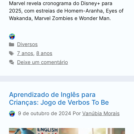
Marvel revela cronograma do Disney+ para
2025, com estreias de Homem-Aranha, Eyes of
Wakanda, Marvel Zombies e Wonder Man.
Categorias
Diversos
Tags
7 anos
,
8 anos
Deixe um comentário
Aprendizado de Inglês para
Crianças: Jogo de Verbos To Be
9 de outubro de 2024
Por
Vanúbia Morais