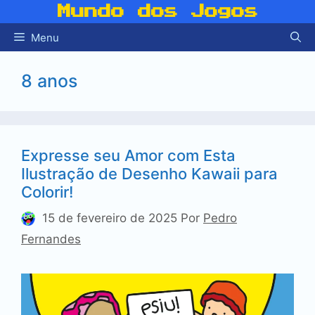
Pular
Mundo dos Jogos
para
Menu
o
conteúdo
8 anos
Expresse seu Amor com Esta
Ilustração de Desenho Kawaii para
Colorir!
15 de fevereiro de 2025
Por
Pedro
Fernandes