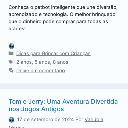
Conheça o petbot inteligente que une diversão,
aprendizado e tecnologia. O melhor brinquedo
que o dinheiro pode comprar para todas as
idades!
Categorias
Dicas para Brincar com Crianças
Tags
2 anos
,
5 anos
,
8 anos
Deixe um comentário
Tom e Jerry: Uma Aventura Divertida
nos Jogos Antigos
17 de setembro de 2024
Por
Vanúbia
Morais