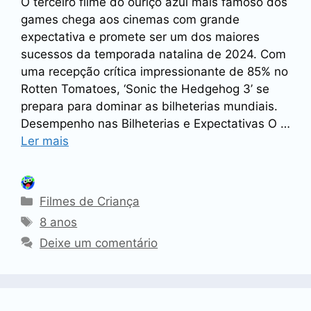
O terceiro filme do ouriço azul mais famoso dos
games chega aos cinemas com grande
expectativa e promete ser um dos maiores
sucessos da temporada natalina de 2024. Com
uma recepção crítica impressionante de 85% no
Rotten Tomatoes, ‘Sonic the Hedgehog 3’ se
prepara para dominar as bilheterias mundiais.
Desempenho nas Bilheterias e Expectativas O …
Ler mais
Categorias
Filmes de Criança
Tags
8 anos
Deixe um comentário