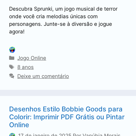
Descubra Sprunki, um jogo musical de terror
onde você cria melodias únicas com
personagens. Junte-se à diversão e jogue
agora!
Categorias
Jogo Online
Tags
8 anos
Deixe um comentário
Desenhos Estilo Bobbie Goods para
Colorir: Imprimir PDF Grátis ou Pintar
Online
17 de janeiro de 2025
Por
Vanúbia Morais