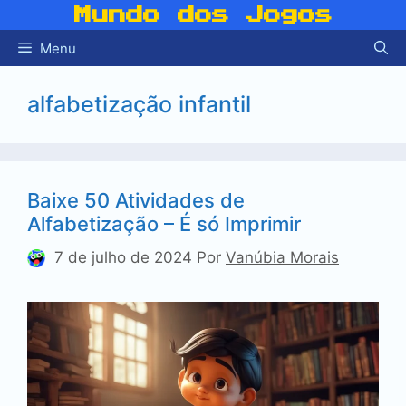
Pular
Mundo dos Jogos
para
Menu
o
conteúdo
alfabetização infantil
Baixe 50 Atividades de
Alfabetização – É só Imprimir
7 de julho de 2024
Por
Vanúbia Morais