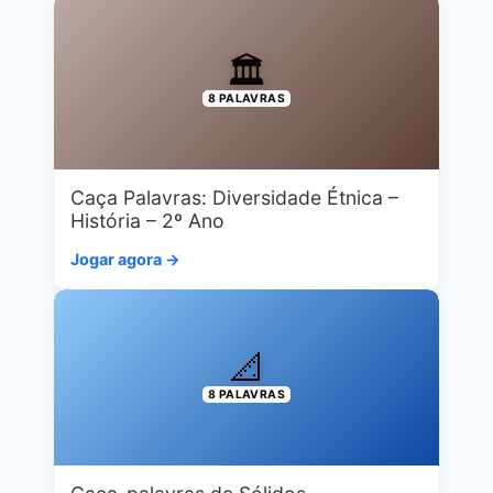
🏛️
8 PALAVRAS
Caça Palavras: Diversidade Étnica –
História – 2º Ano
Jogar agora →
📐
8 PALAVRAS