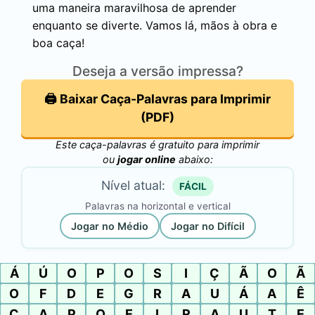
uma maneira maravilhosa de aprender
enquanto se diverte. Vamos lá, mãos à obra e
boa caça!
Deseja a versão impressa?
🖨️ Baixar Caça-Palavras para Imprimir
(PDF)
Este caça-palavras é gratuito para imprimir
ou
jogar online
abaixo:
Nível atual:
FÁCIL
Palavras na horizontal e vertical
Jogar no Médio
Jogar no Difícil
Á
Ú
O
P
O
S
I
Ç
Ã
O
Ã
O
F
D
E
G
R
A
U
Á
A
Ê
C
A
P
O
E
I
R
A
U
T
E