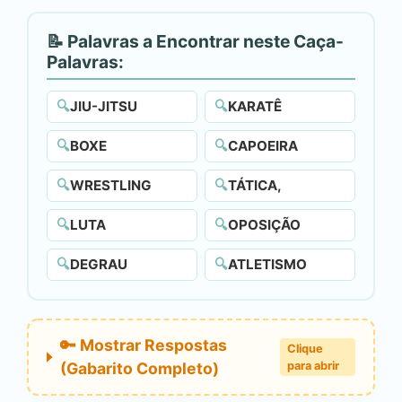
📝 Palavras a Encontrar neste Caça-
Palavras:
🔍
JIU-JITSU
🔍
KARATÊ
🔍
BOXE
🔍
CAPOEIRA
🔍
WRESTLING
🔍
TÁTICA,
🔍
LUTA
🔍
OPOSIÇÃO
🔍
DEGRAU
🔍
ATLETISMO
🔑 Mostrar Respostas
Clique
(Gabarito Completo)
para abrir