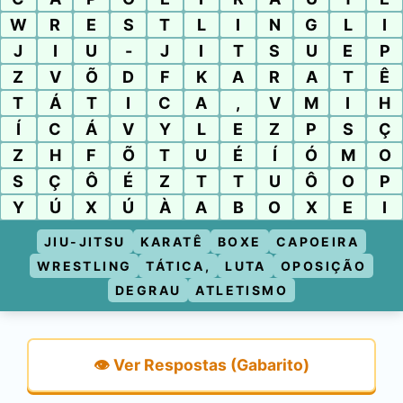
W
R
E
S
T
L
I
N
G
L
I
J
I
U
-
J
I
T
S
U
E
P
Z
V
Õ
D
F
K
A
R
A
T
Ê
T
Á
T
I
C
A
,
V
M
I
H
Í
C
Á
V
Y
L
E
Z
P
S
Ç
Z
H
F
Õ
T
U
É
Í
Ó
M
O
S
Ç
Ô
É
Z
T
T
U
Ô
O
P
Y
Ú
X
Ú
À
A
B
O
X
E
I
JIU-JITSU
KARATÊ
BOXE
CAPOEIRA
WRESTLING
TÁTICA,
LUTA
OPOSIÇÃO
DEGRAU
ATLETISMO
👁️ Ver Respostas (Gabarito)