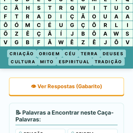
C
Â
H
S
T
R
Q
W
I
T
U
O
F
T
R
A
D
I
Ç
Ã
O
U
A
A
Ô
Ó
M
C
É
U
G
Ç
Õ
R
L
I
Õ
Z
Ê
Ç
Ã
Í
J
B
Ô
A
W
S
V
G
B
F
Â
W
Ê
Z
Ê
J
Ô
V
CRIAÇÃO
ORIGEM
CÉU
TERRA
DEUSES
CULTURA
MITO
ESPIRITUAL
TRADIÇÃO
👁️ Ver Respostas (Gabarito)
📝 Palavras a Encontrar neste Caça-
Palavras: