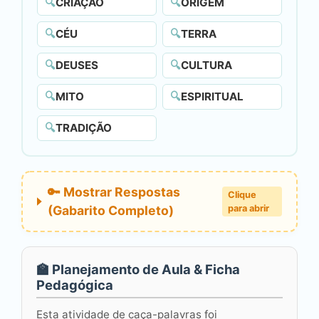
🔍
CRIAÇÃO
🔍
ORIGEM
🔍
CÉU
🔍
TERRA
🔍
DEUSES
🔍
CULTURA
🔍
MITO
🔍
ESPIRITUAL
🔍
TRADIÇÃO
🔑 Mostrar Respostas
Clique
(Gabarito Completo)
para abrir
🏫 Planejamento de Aula & Ficha
Pedagógica
Esta atividade de caça-palavras foi