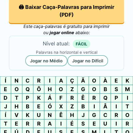
🖨️ Baixar Caça-Palavras para Imprimir
(PDF)
Este caça-palavras é gratuito para imprimir
ou
jogar online
abaixo:
Nível atual:
FÁCIL
Palavras na horizontal e vertical
Jogar no Médio
Jogar no Difícil
Í
N
C
R
I
A
Ç
Ã
O
À
E
K
E
O
Q
Õ
H
O
Z
G
O
B
S
M
D
T
P
K
Á
F
R
Ê
R
Q
P
I
J
H
B
E
Ó
X
Z
B
I
Â
I
T
Í
V
K
U
N
Ê
H
J
G
C
R
O
T
E
R
R
A
I
É
S
E
U
I
R
F
Ú
D
E
U
S
E
S
M
L
T
Q