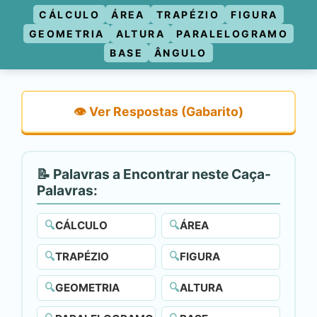
CÁLCULO
ÁREA
TRAPÉZIO
FIGURA
GEOMETRIA
ALTURA
PARALELOGRAMO
BASE
ÂNGULO
👁️ Ver Respostas (Gabarito)
📝 Palavras a Encontrar neste Caça-
Palavras:
🔍
CÁLCULO
🔍
ÁREA
🔍
TRAPÉZIO
🔍
FIGURA
🔍
GEOMETRIA
🔍
ALTURA