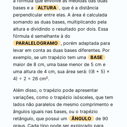
a fórmula que envolve as medidas das duas
bases e a
ALTURA
, que é a distância
perpendicular entre elas. A área é calculada
somando as duas bases, multiplicando pela
altura e dividindo o resultado por dois. Essa
fórmula é semelhante à do
PARALELOGRAMO
, porém adaptada para
levar em conta as duas bases diferentes. Por
exemplo, se um trapézio tem uma
BASE
maior de 8 cm, uma base menor de 5 cm e
uma altura de 4 cm, sua área será: ((8 + 5) ×
4) ÷ 2 = 26 cm².
Além disso, o trapézio pode apresentar
variações, como o trapézio isósceles, que tem
lados não paralelos de mesmo comprimento e
ângulos iguais nas bases, ou o trapézio
retângulo, que possui um
ÂNGULO
de 90
graus. Cada tipo pode ser explorado para