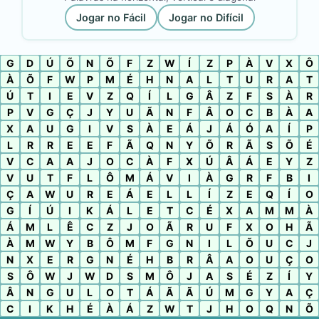
Jogar no Fácil
Jogar no Difícil
G
D
Ú
Õ
N
Õ
F
Z
W
Í
Z
P
À
V
X
Ô
À
Õ
F
W
P
M
É
H
N
A
L
T
U
R
A
T
Ú
T
I
E
V
Z
Q
Í
L
G
Â
Z
F
S
À
R
P
V
G
Ç
J
Y
U
Ã
N
F
Â
O
C
B
À
A
X
A
U
G
I
V
S
À
E
Á
J
Á
Ó
A
Í
P
L
R
R
E
E
F
Ã
Q
N
Y
Õ
R
Ã
S
Õ
É
V
C
A
A
J
O
C
À
F
X
Ú
Â
Á
E
Y
Z
V
U
T
F
L
Ô
M
Á
V
I
À
G
R
F
B
I
Ç
A
W
U
R
E
Á
E
L
L
Í
Z
E
Q
Í
O
G
Í
Ú
I
K
Á
L
E
T
C
É
X
A
M
M
À
Á
M
L
Ê
C
Z
J
O
Ã
R
U
F
X
O
H
Ã
À
M
W
Y
B
Ô
M
F
G
N
I
L
Õ
U
C
J
N
X
E
R
G
N
É
H
B
R
Â
A
O
U
Ç
O
S
Ô
W
J
W
D
S
M
Ô
J
A
S
É
Z
Í
Y
Â
N
G
U
L
O
T
Á
Ã
Ã
Ú
M
G
Y
A
Ç
C
I
K
H
É
À
Á
Z
W
T
J
H
O
Q
N
Õ