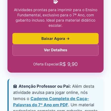
🧩
Atividades prontas para imprimir para o Ensino
Fundamental, exclusivo para o 7º Ano, com
gabarito incluso. Ideal para material didático
escolar.
Baixar Agora →
Ver Detalhes
R$
9,90
Oferta Especial:
🏫
Atenção Professor ou Pai:
Além desta
atividade avulsa para jogar online, nós
temos o
Caderno Completo de Caça-
Palavras do 7º Ano em PDF
. Um material
pedagógico completo com gabarito, pronto