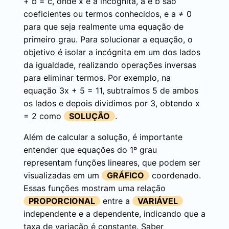
+ b = c, onde x é a incógnita, a e b são
coeficientes ou termos conhecidos, e a ≠ 0
para que seja realmente uma equação de
primeiro grau. Para solucionar a equação, o
objetivo é isolar a incógnita em um dos lados
da igualdade, realizando operações inversas
para eliminar termos. Por exemplo, na
equação 3x + 5 = 11, subtraímos 5 de ambos
os lados e depois dividimos por 3, obtendo x
= 2 como
SOLUÇÃO
.
Além de calcular a solução, é importante
entender que equações do 1º grau
representam funções lineares, que podem ser
visualizadas em um
GRÁFICO
coordenado.
Essas funções mostram uma relação
PROPORCIONAL
entre a
VARIÁVEL
independente e a dependente, indicando que a
taxa de variação é constante. Saber