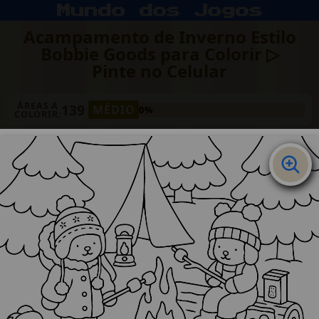
Acampamento de Inverno Estilo
Bobbie Goods para Colorir ▷
Pinte no Celular
ÁREAS A
139
MÉDIO
0%
COLORIR: