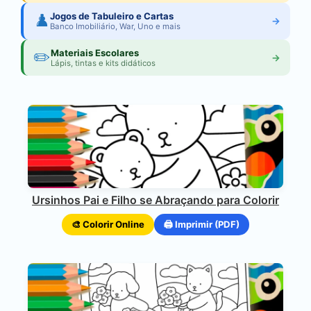
♟️
Jogos de Tabuleiro e Cartas
→
Banco Imobiliário, War, Uno e mais
✏️
Materiais Escolares
→
Lápis, tintas e kits didáticos
Ursinhos Pai e Filho se Abraçando para Colorir
🎨 Colorir Online
🖨️ Imprimir (PDF)