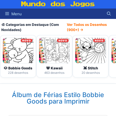
Pular
Mundo dos Jogos
para
Menu
o
conteúdo
🎨 Categorias em Destaque (Com
Ver Todos os Desenhos
Novidades)
(900+) →
NOVO
NOVO
NOVO
🐶 Bobbie Goods
🐼 Kawaii
👾 Stitch
228 desenhos
463 desenhos
20 desenhos
Álbum de Férias Estilo Bobbie
Goods para Imprimir