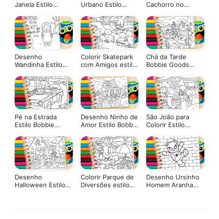
Janela Estilo
Urbano Estilo
Cachorro no
Bobbie Goods
Bobbie Goods
Espaço Estilo
para Colorir
para Colorir
Bobbie Goods ▷
Pinte Agora
Desenho
Colorir Skatepark
Chá da Tarde
Wandinha Estilo
com Amigos estilo
Bobbie Goods
Bobbie Goods
Bobbie Goods
para Colorir
para Colorir
Online
Pé na Estrada
Desenho Ninho de
São João para
Estilo Bobbie
Amor Estilo Bobbie
Colorir Estilo
Goods para Colorir
Goods para Colorir
Bobbie Goods
Desenho
Colorir Parque de
Desenho Ursinho
Halloween Estilo
Diversões estilo
Homem Aranha
Bobbie Goods
Bobbie Goods
Para Colorir
para Colorir
Online
GRÁTIS ▷ Pinte
Online