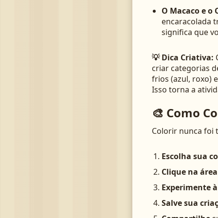
O Macaco e o 
encaracolada t
significa que 
💡 Dica Criativa:
C
criar categorias 
frios (azul, roxo
Isso torna a ativ
🎨 Como Col
Colorir nunca foi 
Escolha sua co
Clique na área
Experimente à
Salve sua cria