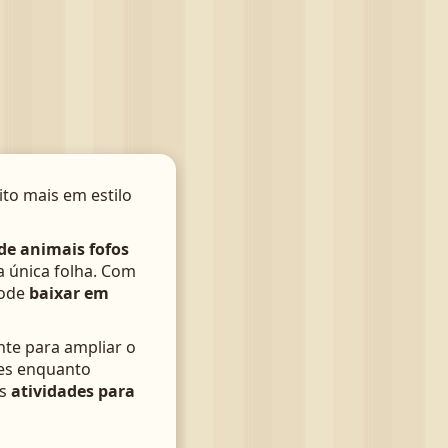
ito mais em estilo
de animais fofos
 única folha. Com
pode
baixar em
nte para ampliar o
ies enquanto
as
atividades para