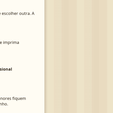
 escolher outra. A
e imprima
sional
enores fiquem
enho.