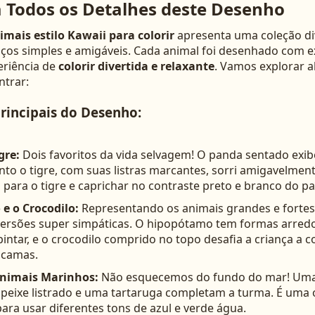
 Todos os Detalhes deste Desenho
imais estilo Kawaii para colorir
apresenta uma coleção div
ços simples e amigáveis. Cada animal foi desenhado com e
eriência de
colorir divertida e relaxante
. Vamos explorar 
ntrar:
rincipais do Desenho:
gre:
Dois favoritos da vida selvagem! O panda sentado exib
nto o tigre, com suas listras marcantes, sorri amigavelment
 para o tigre e caprichar no contraste preto e branco do p
e o Crocodilo:
Representando os animais grandes e fortes,
ersões super simpáticas. O hipopótamo tem formas arre
pintar, e o crocodilo comprido no topo desafia a criança a co
scamas.
Animais Marinhos:
Não esquecemos do fundo do mar! Uma
 peixe listrado e uma tartaruga completam a turma. É uma
ara usar diferentes tons de azul e verde água.