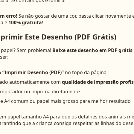
a arte com amigos e família!
em erro!
Se não gostar de uma cor, basta clicar novamente e
da e
100% gratuita
!
primir Este Desenho (PDF Grátis)
o papel? Sem problema!
Baixe este desenho em PDF grátis
ser:
o
“Imprimir Desenho (PDF)”
no topo da página
rado automaticamente com
qualidade de impressão profis
computador ou imprima diretamente
ite A4 comum ou papel mais grosso para melhor resultado
m papel tamanho A4 para que os detalhes dos animais m
garantindo que a criança consiga respeitar as linhas do des