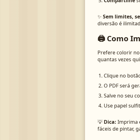
Compartilhe
su
✨
Sem limites, s
diversão é ilimita
🖨️ Como Im
Prefere colorir n
quantas vezes qui
Clique no botã
O PDF será ge
Salve no seu 
Use papel sulf
💡
Dica:
Imprima e
fáceis de pintar, 