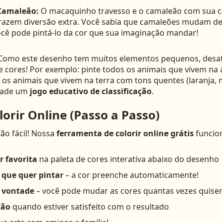
Camaleão:
O macaquinho travesso e o camaleão com sua 
razem diversão extra. Você sabia que camaleões mudam de 
você pode pintá-lo da cor que sua imaginação mandar!
omo este desenho tem muitos elementos pequenos, desafi
de cores! Por exemplo: pinte todos os animais que vivem na
) e os animais que vivem na terra com tons quentes (laranja,
idade um
jogo educativo de classificação
.
orir Online (Passo a Passo)
tão fácil! Nossa
ferramenta de colorir online grátis
funcio
r favorita
na paleta de cores interativa abaixo do desenho
 que quer pintar
– a cor preenche automaticamente!
 vontade
– você pode mudar as cores quantas vezes quise
ção
quando estiver satisfeito com o resultado