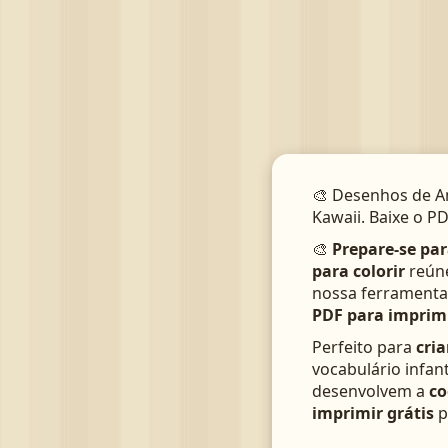
🎨 Desenhos de An
Kawaii. Baixe o P
🎨
Prepare-se par
para colorir
reúne
nossa ferrament
PDF para imprim
Perfeito para
cri
vocabulário infan
desenvolvem a
co
imprimir grátis
p