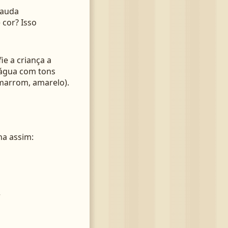
cauda
cor? Isso
e a criança a
 água com tons
 marrom, amarelo).
na assim:
r