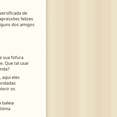
ersificada de
xpressões felizes
alguns dos amigos
e sua fofura
e. Que tal usar
anda?
 aqui eles
dondadas
lorir os
 baleia
 ótima