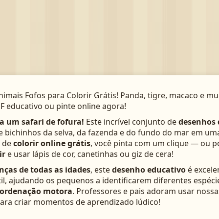
imais Fofos para Colorir Grátis! Panda, tigre, macaco e mu
DF educativo ou pinte online agora!
a um safari de fofura!
Este incrível conjunto de
desenhos 
 bichinhos da selva, da fazenda e do fundo do mar em uma
a de
colorir online grátis
, você pinta com um clique — ou 
ir
e usar lápis de cor, canetinhas ou giz de cera!
anças de todas as idades
, este
desenho educativo
é excele
til, ajudando os pequenos a identificarem diferentes espéc
ordenação motora
. Professores e pais adoram usar noss
ara criar momentos de aprendizado lúdico!