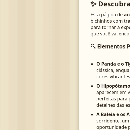
✨ Descubra
Esta página de
an
bichinhos com tra
para tornar a exp
que você vai enco
🔍 Elementos P
O Panda e o Ti
clássica, enqua
cores vibrantes
O Hipopótamo 
aparecem em v
perfeitas para 
detalhes das e
A Baleia e os 
sorridente, um
oportunidade p