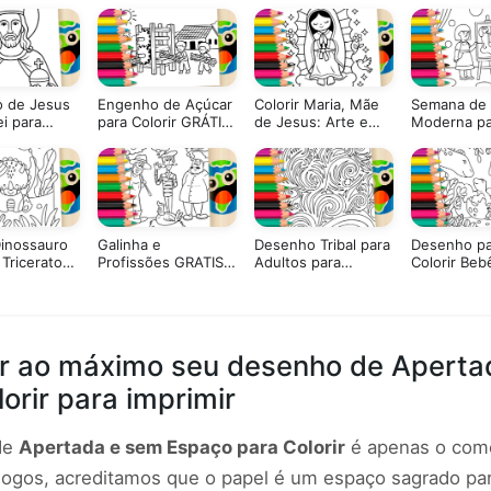
 de Jesus
Engenho de Açúcar
Colorir Maria, Mãe
Semana de 
ei para
para Colorir GRÁTIS
de Jesus: Arte e
Moderna pa
▷ Pinte Online!
Paz para Todos
Colorir GRÁ
Pinte!
Dinossauro
Galinha e
Desenho Tribal para
Desenho pa
 Triceratops
Profissões GRATIS
Adultos para
Colorir Beb
-se Grátis!
▷ Pinte no Celular
Colorir: Pinte Online
Dinossauro
ou Imprima em PDF
Nascendo –
Grátis
no Site ou 
Grátis!
r ao máximo seu desenho de Aperta
orir para imprimir
 de
Apertada e sem Espaço para Colorir
é apenas o com
Jogos, acreditamos que o papel é um espaço sagrado par