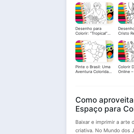
Desenho para
Desenho
Colorir: “Tropical”
Cristo R
de Anita Malfatti –
Colorir
Arte Brasileira para
Pintar!
Pinte o Brasil: Uma
Colorir 
Aventura Colorida
Online –
pelos Estados!
– Divirta
Como aproveita
Espaço para Col
Baixar e imprimir a arte
criativa. No Mundo dos 