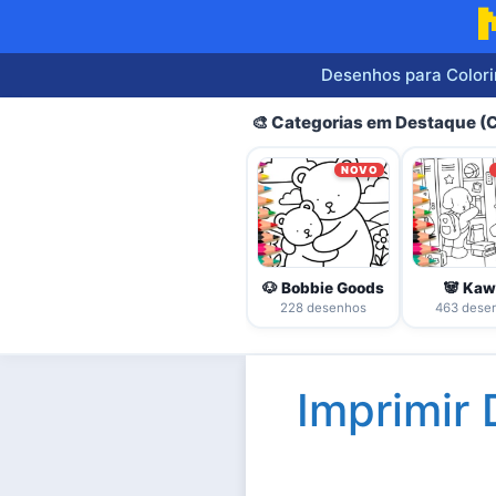
Pular
para
o
Desenhos para Colori
conteúdo
🎨 Categorias em Destaque 
NOVO
🐶 Bobbie Goods
🐼 Kaw
228 desenhos
463 dese
Imprimir