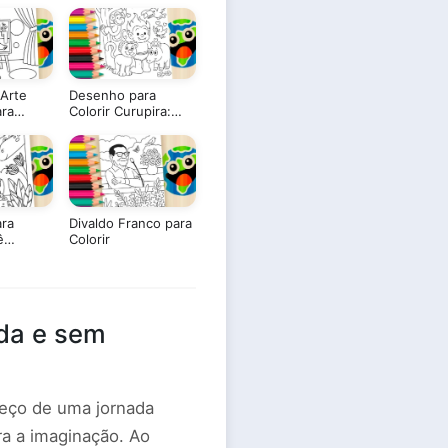
Arte
Desenho para
ra
Colorir Curupira:
TIS ▷
Mergulhe no
Folclore Brasileiro!
ra
Divaldo Franco para
ê
Colorir
 Pinte
Imprimir
da e sem
eço de uma jornada
a a imaginação. Ao