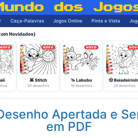
Mundo dos Jogo
r
Caça-Palavras
Jogos Online
Pinte e Vista
Jog
(Com Novidades)
NOVO
NOVO
NOVO
NOV
aii
👾 Stitch
🦄 Labubu
🤠 Boiadeirin
nhos
20 desenhos
16 desenhos
28 desenhos
 Desenho Apertada e S
em PDF