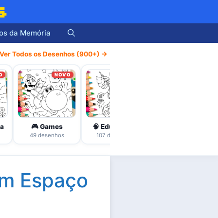
s
os da Memória
Ver Todos os Desenhos (900+) →
O
NOVO
NOVO
NOVO
ha
🎮 Games
🧠 Educativos
🎨 Adultos / Mandalas
49 desenhos
107 desenhos
46 desenhos
em Espaço